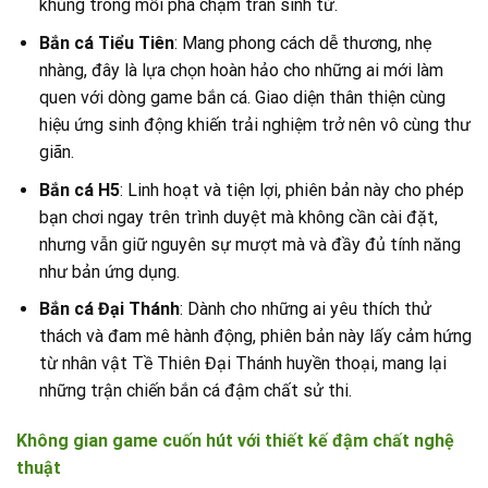
khủng trong mỗi pha chạm trán sinh tử.
Bắn cá Tiểu Tiên
: Mang phong cách dễ thương, nhẹ
nhàng, đây là lựa chọn hoàn hảo cho những ai mới làm
quen với dòng game bắn cá. Giao diện thân thiện cùng
hiệu ứng sinh động khiến trải nghiệm trở nên vô cùng thư
giãn.
Bắn cá H5
: Linh hoạt và tiện lợi, phiên bản này cho phép
bạn chơi ngay trên trình duyệt mà không cần cài đặt,
nhưng vẫn giữ nguyên sự mượt mà và đầy đủ tính năng
như bản ứng dụng.
Bắn cá Đại Thánh
: Dành cho những ai yêu thích thử
thách và đam mê hành động, phiên bản này lấy cảm hứng
từ nhân vật Tề Thiên Đại Thánh huyền thoại, mang lại
những trận chiến bắn cá đậm chất sử thi.
Không gian game cuốn hút với thiết kế đậm chất nghệ
thuật