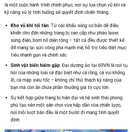
là một cuộc hành trình chinh phục, nơi sự lựa chọn vũ khí và
kỹ năng xử lý tình huống sẽ quyết định chiến thắng.
Kho vũ khí tối tân
: Từ các khẩu súng cơ bản dễ điều
khiển cho đến những trang bị cao cấp như pháo laser,
súng điện, bom nổ diện rộng – tất cả đều được thiết kế
để mang lại sức công phá mạnh mẽ, hỗ trợ tiêu diệt mục
tiêu nhanh gọn và chính xác.
Sinh vật biển hiếm gặp
: Đại dương ảo tại 69VN là nơi tụ
hội của những loài cá đặc biệt như cá rồng, cá voi khổng
lồ, cá mập siêu tốc – không chỉ thử thách kỹ năng của
bạn mà còn ẩn chứa phần thưởng giá trị cực lớn.
Sự kết hợp giữa trang bị hiện đại và hệ sinh thái phong
phú tạo nên một sân chơi vừa hấp dẫn vừa chiến lược,
nơi mỗi lượt bắn đều là một bước đi mang tính quyết
định.