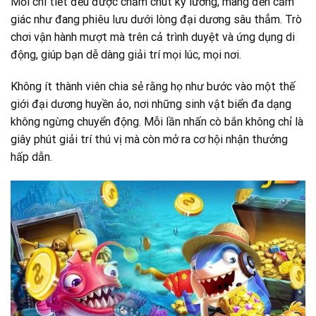
Mỗi chi tiết đều được chăm chút kỹ lưỡng, mang đến cảm
giác như đang phiêu lưu dưới lòng đại dương sâu thẳm. Trò
chơi vận hành mượt mà trên cả trình duyệt và ứng dụng di
động, giúp bạn dễ dàng giải trí mọi lúc, mọi nơi.
Không ít thành viên chia sẻ rằng họ như bước vào một thế
giới đại dương huyền ảo, nơi những sinh vật biển đa dạng
không ngừng chuyển động. Mỗi lần nhấn cò bắn không chỉ là
giây phút giải trí thú vị mà còn mở ra cơ hội nhận thưởng
hấp dẫn.