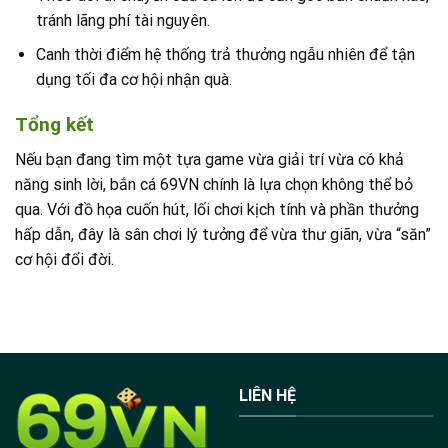
tránh lãng phí tài nguyên.
Canh thời điểm hệ thống trả thưởng ngẫu nhiên để tận
dụng tối đa cơ hội nhận quà.
Tổng kết
Nếu bạn đang tìm một tựa game vừa giải trí vừa có khả
năng sinh lời, bắn cá 69VN chính là lựa chọn không thể bỏ
qua. Với đồ họa cuốn hút, lối chơi kịch tính và phần thưởng
hấp dẫn, đây là sân chơi lý tưởng để vừa thư giãn, vừa “săn”
cơ hội đổi đời.
LIÊN HỆ