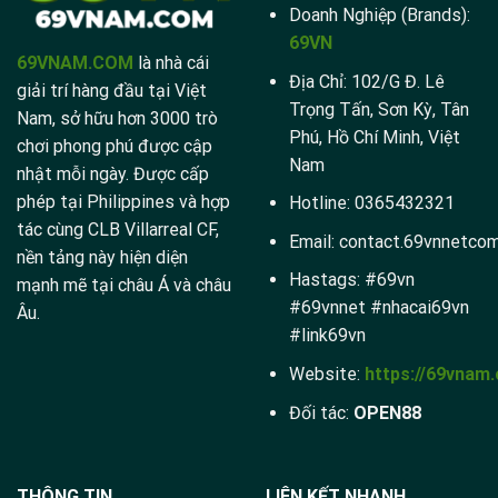
Doanh Nghiệp (Brands):
69VN
69VNAM.COM
là nhà cái
Địa Chỉ:
102/G Đ. Lê
giải trí hàng đầu tại Việt
Trọng Tấn, Sơn Kỳ, Tân
Nam, sở hữu hơn 3000 trò
Phú, Hồ Chí Minh, Việt
chơi phong phú được cập
Nam
nhật mỗi ngày. Được cấp
phép tại Philippines và hợp
Hotline:
0365432321
tác cùng CLB Villarreal CF,
Email:
contact.69vnnetco
nền tảng này hiện diện
Hastags: #69vn
mạnh mẽ tại châu Á và châu
#69vnnet #nhacai69vn
Âu.
#link69vn
Website:
https://69vnam
Đối tác:
OPEN88
THÔNG TIN
LIÊN KẾT NHANH