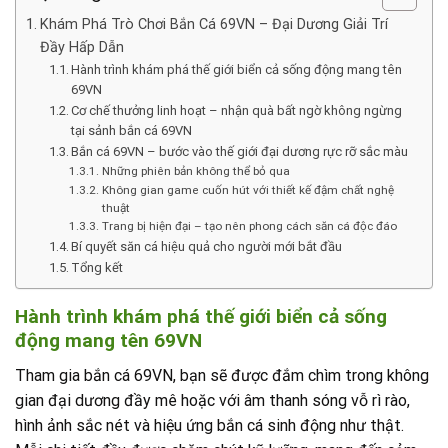
Khám Phá Trò Chơi Bắn Cá 69VN – Đại Dương Giải Trí
Đầy Hấp Dẫn
Hành trình khám phá thế giới biển cả sống động mang tên
69VN
Cơ chế thưởng linh hoạt – nhận quà bất ngờ không ngừng
tại sảnh bắn cá 69VN
Bắn cá 69VN – bước vào thế giới đại dương rực rỡ sắc màu
Những phiên bản không thể bỏ qua
Không gian game cuốn hút với thiết kế đậm chất nghệ
thuật
Trang bị hiện đại – tạo nên phong cách săn cá độc đáo
Bí quyết săn cá hiệu quả cho người mới bắt đầu
Tổng kết
Hành trình khám phá thế giới biển cả sống
động mang tên 69VN
Tham gia bắn cá 69VN, bạn sẽ được đắm chìm trong không
gian đại dương đầy mê hoặc với âm thanh sóng vỗ rì rào,
hình ảnh sắc nét và hiệu ứng bắn cá sinh động như thật.