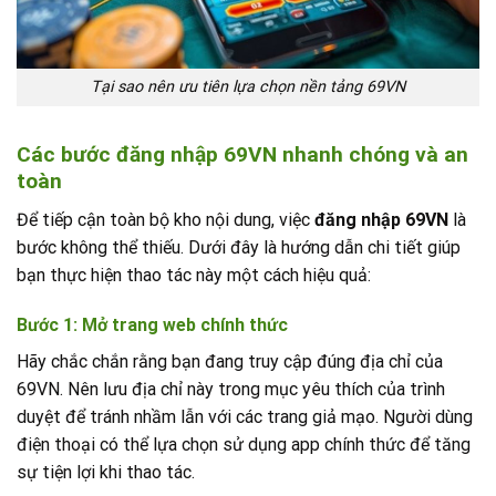
Tại sao nên ưu tiên lựa chọn nền tảng 69VN
Các bước đăng nhập 69VN nhanh chóng và an
toàn
Để tiếp cận toàn bộ kho nội dung, việc
đăng nhập 69VN
là
bước không thể thiếu. Dưới đây là hướng dẫn chi tiết giúp
bạn thực hiện thao tác này một cách hiệu quả:
Bước 1: Mở trang web chính thức
Hãy chắc chắn rằng bạn đang truy cập đúng địa chỉ của
69VN. Nên lưu địa chỉ này trong mục yêu thích của trình
duyệt để tránh nhầm lẫn với các trang giả mạo. Người dùng
điện thoại có thể lựa chọn sử dụng app chính thức để tăng
sự tiện lợi khi thao tác.