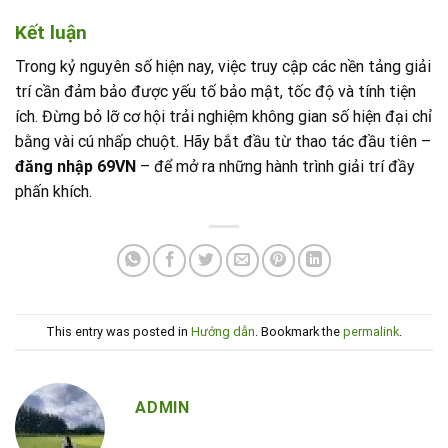
Kết luận
Trong kỷ nguyên số hiện nay, việc truy cập các nền tảng giải
trí cần đảm bảo được yếu tố bảo mật, tốc độ và tính tiện
ích. Đừng bỏ lỡ cơ hội trải nghiệm không gian số hiện đại chỉ
bằng vài cú nhấp chuột. Hãy bắt đầu từ thao tác đầu tiên –
đăng nhập 69VN
– để mở ra những hành trình giải trí đầy
phấn khích.
This entry was posted in
Hướng dẫn
. Bookmark the
permalink
.
ADMIN