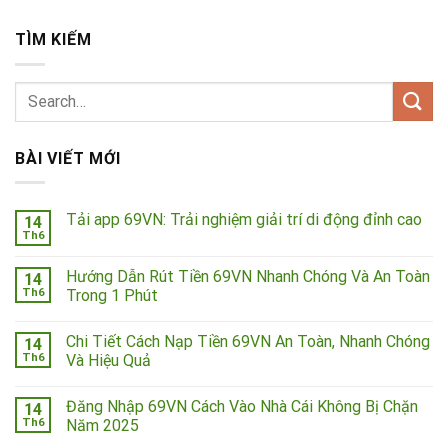
TÌM KIẾM
BÀI VIẾT MỚI
Tải app 69VN: Trải nghiệm giải trí di động đỉnh cao
14
Th6
Hướng Dẫn Rút Tiền 69VN Nhanh Chóng Và An Toàn
14
Th6
Trong 1 Phút
Chi Tiết Cách Nạp Tiền 69VN An Toàn, Nhanh Chóng
14
Th6
Và Hiệu Quả
Đăng Nhập 69VN Cách Vào Nhà Cái Không Bị Chặn
14
Th6
Năm 2025