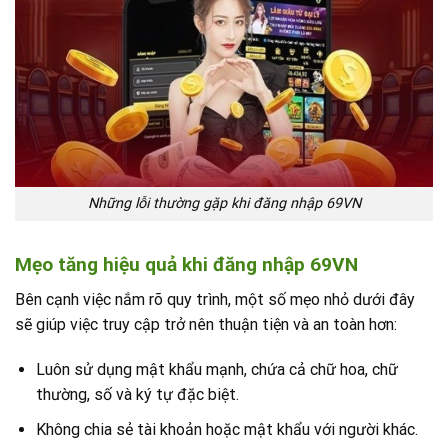
Những lỗi thường gặp khi đăng nhập 69VN
Mẹo tăng hiệu quả khi đăng nhập 69VN
Bên cạnh việc nắm rõ quy trình, một số mẹo nhỏ dưới đây
sẽ giúp việc truy cập trở nên thuận tiện và an toàn hơn:
Luôn sử dụng mật khẩu mạnh, chứa cả chữ hoa, chữ
thường, số và ký tự đặc biệt.
Không chia sẻ tài khoản hoặc mật khẩu với người khác.