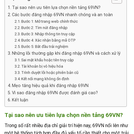
Tại sao nên ưu tiên lựa chọn nền tảng 69VN?
Các bước đăng nhập 69VN nhanh chóng và an toàn
Bước 1: Mở trang web chính thức
Bước 2: Tìm nút đăng nhập
Bước 3: Nhập thông tin truy cập
Bước 4: Xác nhận bằng mã OTP
Bước 5: Bắt đầu trải nghiệm
Những lỗi thường gặp khi đăng nhập 69VN và cách xử lý
Sai mật khẩu hoặc tên truy cập
Tài khoản bị vô hiệu hóa
Trình duyệt lỗi hoặc phiên bản cũ
Kết nối mạng không ổn định
Mẹo tăng hiệu quả khi đăng nhập 69VN
Vì sao đăng nhập 69VN được đánh giá cao?
Kết luận
Tại sao nên ưu tiên lựa chọn nền tảng 69VN?
Trong số rất nhiều địa chỉ giải trí hiện nay, 69VN nổi lên như
một hệ thống tích hợp đầy đủ yếu tố cần thiết cho một trải