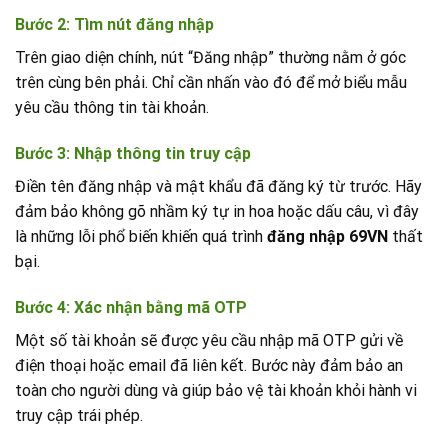
Bước 2: Tìm nút đăng nhập
Trên giao diện chính, nút “Đăng nhập” thường nằm ở góc
trên cùng bên phải. Chỉ cần nhấn vào đó để mở biểu mẫu
yêu cầu thông tin tài khoản.
Bước 3: Nhập thông tin truy cập
Điền tên đăng nhập và mật khẩu đã đăng ký từ trước. Hãy
đảm bảo không gõ nhầm ký tự in hoa hoặc dấu câu, vì đây
là những lỗi phổ biến khiến quá trình
đăng nhập 69VN
thất
bại.
Bước 4: Xác nhận bằng mã OTP
Một số tài khoản sẽ được yêu cầu nhập mã OTP gửi về
điện thoại hoặc email đã liên kết. Bước này đảm bảo an
toàn cho người dùng và giúp bảo vệ tài khoản khỏi hành vi
truy cập trái phép.