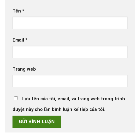
Tên
*
Email
*
Trang web
Lưu tên của tôi, email, và trang web trong trình
duyệt này cho lần bình luận kế tiếp của tôi.